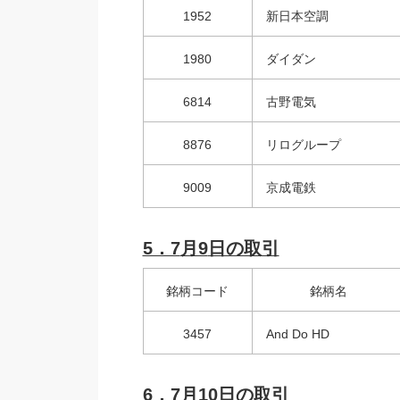
1952
新日本空調
1980
ダイダン
6814
古野電気
8876
リログループ
9009
京成電鉄
5．7
月9
日の取引
銘柄コード
銘柄名
3457
And Do HD
6．7
月10日の取引