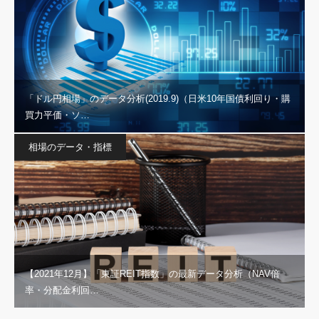
「ドル円相場」のデータ分析(2019.9)（日米10年国債利回り・購
買力平価・ソ…
相場のデータ・指標
【2021年12月】「東証REIT指数」の最新データ分析（NAV倍
率・分配金利回…