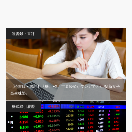
読書録・書評
【読書録・書評】『株、FX、世界経済がマンガでわかる!新女子
高生株塾』
株式取引履歴