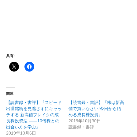
共有:
関連
【読書録・書評】『スピード
【読書録・書評】『株は新高
出世銘柄を見逃さずにキャッ
値で買いなさい!今日から始
チする 新高値ブレイクの成
める成長株投資』
長株投資法 ――10倍株との
2019年10月30日
出合い方を学ぶ』
読書録・書評
2019年10月6日