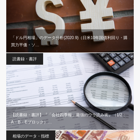
「ドル円相場」のデータ分析(2020.9)（日米10年国債利回り・購
買力平価・ソ…
読書録・書評
【読書録・書評】『「会社四季報」最強のウラ読み術』（1/2：
A・B・Eブロック）…
相場のデータ・指標