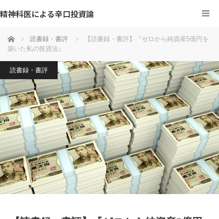
精神科医による辛口投資論
ホーム
読書録・書評
【読書録・書評】『ゼロから純資産5億円を
築いた私の投資法』
読書録・書評