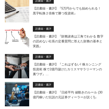
読書録・書評
【読書録・書評】『5万円からでも始められる！
黒字転換２倍株で勝つ投資術』
読書録・書評
【読書録・書評】『財務諸表は三角でわかる 数字
の読めない社長の定番質問に答えた財務の基本と
実践』
読書録・書評
【読書録・書評】『これはずるい! 株カンニング
投資術 株で2億円儲けたカリスマサラリーマンの
裏ワザ』…
読書録・書評
【読書録・書評】『日経平均 値動きのルール (30
億円稼いだ伝説の元証券ディーラーが説く!)』