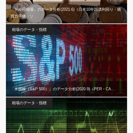
「ドル円相場」のデータ分析(2021.6)（日米10年国債利回り・購
買力平価・ソ…
相場のデータ・指標
「米国株（S&P 500）」のデータ分析(2020.9)（PER・CA…
相場のデータ・指標