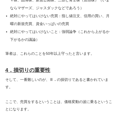
マ株、品薄株、新規公開株、二部と青空株（店頭株）（いま
ならマザーズ、ジャスダックなどであろう）
絶対にやってはいけない売買：指し値注文、信用の買い、月
曜の新規売買、資金いっぱいの売買
絶対にやってはいけないこと：強弱論争（これから上がるか
下がるかの議論）
筆者は、これらのことを50年以上守ったと言います。
4．損切りの重要性
そして、一番難しいのが、
Ⅱ．
の損切りであると書かれていま
す。
ここで、売買をするということは、価格変動の波に乗るというこ
とになります。