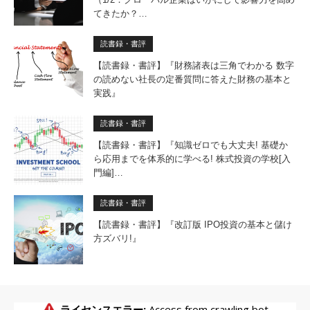
てきたか？…
読書録・書評
【読書録・書評】『財務諸表は三角でわかる 数字
の読めない社長の定番質問に答えた財務の基本と
実践』
読書録・書評
【読書録・書評】『知識ゼロでも大丈夫! 基礎か
ら応用までを体系的に学べる! 株式投資の学校[入
門編]…
読書録・書評
【読書録・書評】『改訂版 IPO投資の基本と儲け
方ズバリ!』