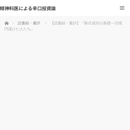
精神科医による辛口投資論
ホーム
読書録・書評
【読書録・書評】『株式成功の基礎―10億
円儲けた人たち』