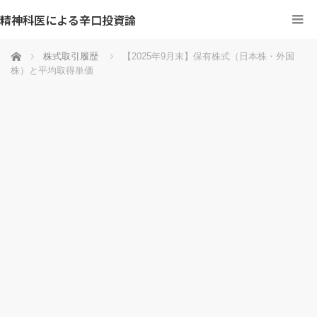
精神科医による辛口投資論
ホーム
株式取引履歴
【2025年9月末】保有株式（日本株・外国
株）と平均取得単価