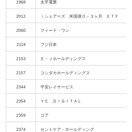
1968
太平電業
2012
ｉシェアーズ 米国債０－３ヶ月 ＥＴＦ
2060
フィード・ワン
2114
フジ日本
2153
Ｅ・Ｊホールディングス
2157
コシダカホールディングス
2344
平安レイサービス
2354
ＹＥ ＤＩＧＩＴＡＬ
2359
コア
2374
セントケア・ホールディング