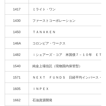
1417
ミライト・ワン
1430
ファーストコーポレーション
1450
ＴＡＮＡＫＥＮ
146A
コロンビア・ワークス
1482
ｉシェアーズ・コア 米国債７－１０年 ＥＴＦ
1540
純金上場信託（現物国内保管型）
1571
ＮＥＸＴ ＦＵＮＤＳ 日経平均インバース・イ
1605
ＩＮＰＥＸ
1662
石油資源開発