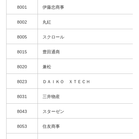
8001
伊藤忠商事
8002
丸紅
8005
スクロール
8015
豊田通商
8020
兼松
8023
ＤＡＩＫＯ ＸＴＥＣＨ
8031
三井物産
8043
スターゼン
8053
住友商事