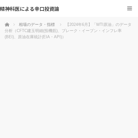
精神科医による辛口投資論
ホーム
相場のデータ・指標
【2024年6月】「WTI原油」のデータ
分析（CFTC建玉明細(投機筋)、ブレーク・イーブン・インフレ率
(BEI)、原油在庫統計(EIA・API)）