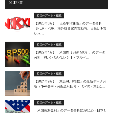
関連記事
相場のデータ・指標
【2023年3月】「日経平均株価」のデータ分析
（PER・PBR、海外投資家売買動向、日銀ETF買
い入…
相場のデータ・指標
【2022年4月】「米国株（S&P 500）」のデータ
分析（PER・CAPEレシオ・ブルベ…
相場のデータ・指標
【2024年9月】「東証REIT指数」の最新データ分
析（NAV倍率・分配金利回り・TOPIX・東証1…
相場のデータ・指標
「米国長期金利」のデータ分析(2020.12)（日本と