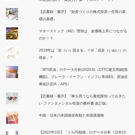
【読書録・書評】『財産づくりの株式投資―売買の基
礎の基礎』
マネーストック（M2）増加は、金価格上昇につながる
のか！？
2019年は「亥（い）固まる」？or「戌亥（いぬい）の
借金」？
「WTI原油」のデータ分析(2020.6)（CFTC建玉明細(投
機筋)、ブレーク・イーブン・インフレ率(BEI)、原油在
庫統計(EIA・API)）
【読書録・書評】『株を買うなら最低限知っておきた
い ファンダメンタル投資の教科書 改訂版』
中国・日本の米国債保有額と米国債価格
【2022年3月】「ドル円相場」のデータ分析（日米10