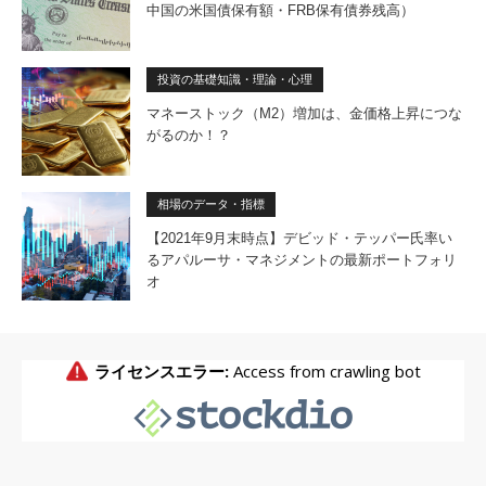
中国の米国債保有額・FRB保有債券残高）
投資の基礎知識・理論・心理
マネーストック（M2）増加は、金価格上昇につな
がるのか！？
相場のデータ・指標
【2021年9月末時点】デビッド・テッパー氏率い
るアパルーサ・マネジメントの最新ポートフォリ
オ