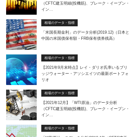
（CFTC建玉明細(投機筋)、ブレーク・イーブン・
イン…
相場のデータ・指標
「米国長期金利」のデータ分析(2019.12)（日本と
中国の米国債保有額・FRB保有債券残高）
相場のデータ・指標
【2021年9月末時点】レイ・ダリオ氏率いるブリ
ッジウォーター・アソシエイツの最新ポートフォ
リオ
相場のデータ・指標
【2021年12月】「WTI原油」のデータ分析
（CFTC建玉明細(投機筋)、ブレーク・イーブン・
イン…
相場のデータ・指標