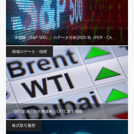
「米国株（S&P 500）」のデータ分析(2020.9)（PER・CA…
相場のデータ・指標
「WTI原油」の先物価格とCFTC建玉明細
株式取引履歴