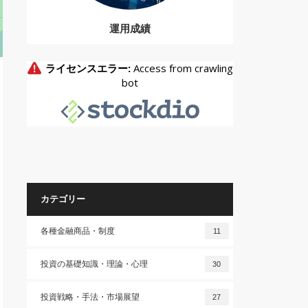
運用成績
カテゴリー
各種金融商品・制度
11
投資の基礎知識・理論・心理
30
投資戦略・手法・市場展望
27