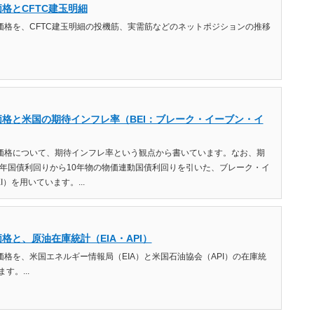
価格とCFTC建玉明細
油価格を、CFTC建玉明細の投機筋、実需筋などのネットポジションの推移
価格と米国の期待インフレ率（BEI：ブレーク・イーブン・イ
油価格について、期待インフレ率という観点から書いています。なお、期
0年国債利回りから10年物の物価連動国債利回りを引いた、ブレーク・イ
）を用いています。...
格と、原油在庫統計（EIA・API）
価格を、米国エネルギー情報局（EIA）と米国石油協会（API）の在庫統
。...