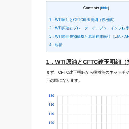
Contents
[
hide
]
1．WTI原油とCFTC建玉明細（投機筋）
2．WTI原油とブレーク・イーブン・インフレ率
3．WTI原油先物価格と原油在庫統計（EIA・AP
4．総括
1．WTI原油とCFTC建玉明細
まず、CFTC建玉明細から投機筋のネットポ
下の図になります。