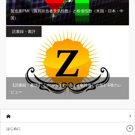
製造業PMI（購買担当者景気指数）と株価指数（米国・日本・中
国）
読書録・書評
【読書録・書評】『インベスターZ』（全21巻）の第1~6巻のレ
ビュー
はじめに