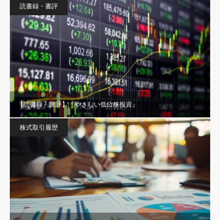
読書録・書評
【読書録・書評】『やさしい低位株投資』
株式取引履歴