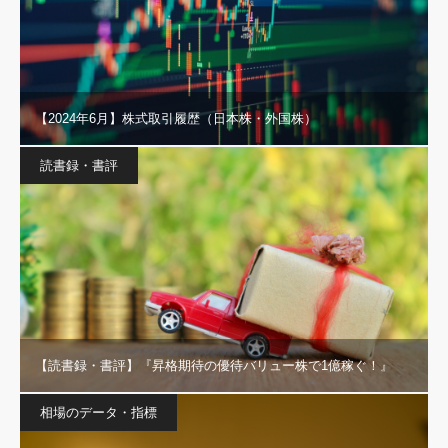
【2024年6月】株式取引履歴（日本株・外国株）
読書録・書評
【読書録・書評】『昇格期待の優待バリュー株で1億稼ぐ！』
相場のデータ・指標