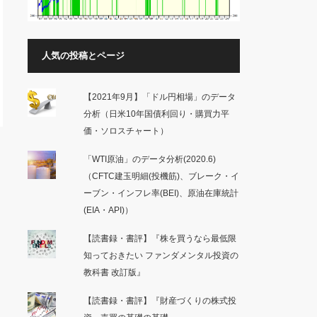
人気の投稿とページ
【2021年9月】「ドル円相場」のデータ
分析（日米10年国債利回り・購買力平
価・ソロスチャート）
「WTI原油」のデータ分析(2020.6)
（CFTC建玉明細(投機筋)、ブレーク・イ
ーブン・インフレ率(BEI)、原油在庫統計
(EIA・API)）
【読書録・書評】『株を買うなら最低限
知っておきたい ファンダメンタル投資の
教科書 改訂版』
【読書録・書評】『財産づくりの株式投