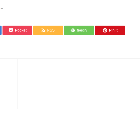
Pocket
RSS
feedly
Pin it