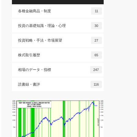
各種金融商品・制度
11
投資の基礎知識・理論・心理
30
投資戦略・手法・市場展望
27
株式取引履歴
65
相場のデータ・指標
247
読書録・書評
116