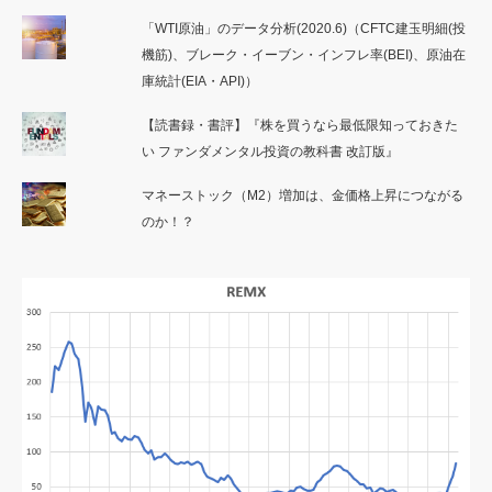
「WTI原油」のデータ分析(2020.6)（CFTC建玉明細(投
機筋)、ブレーク・イーブン・インフレ率(BEI)、原油在
庫統計(EIA・API)）
【読書録・書評】『株を買うなら最低限知っておきた
い ファンダメンタル投資の教科書 改訂版』
マネーストック（M2）増加は、金価格上昇につながる
のか！？