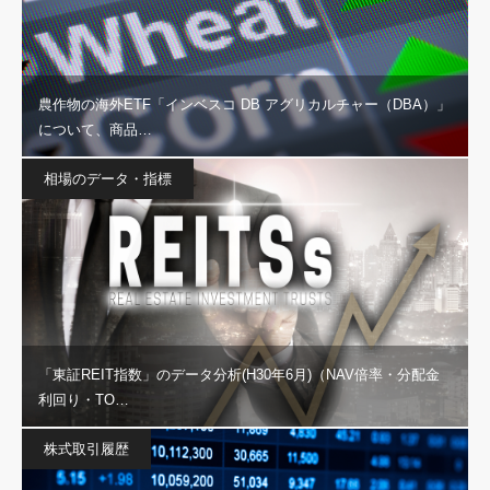
農作物の海外ETF「インベスコ DB アグリカルチャー（DBA）」
について、商品…
相場のデータ・指標
「東証REIT指数」のデータ分析(H30年6月)（NAV倍率・分配金
利回り・TO…
株式取引履歴